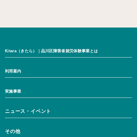
Kitara（きたら）｜品川区障害者就労体験事業とは
Kitara（きたら）｜品川区障害者就労体験事業とは
利用案内
基本理念
営業時間
実施事業
アクセス
Kitara（きたら）｜品川区障害者就労体験
フロアマップ
ニュース・イベント
超短時間雇用
お知らせ一覧
店舗運営
その他